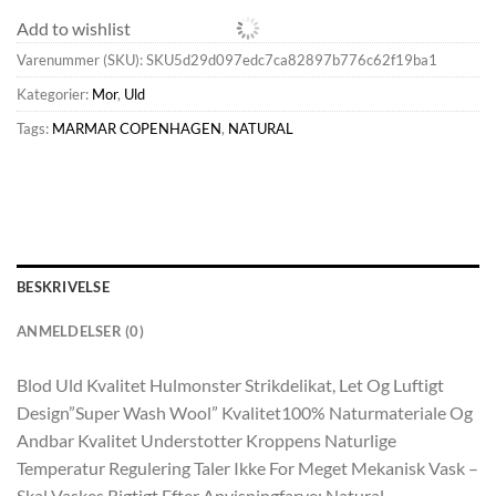
Add to wishlist
Varenummer (SKU):
SKU5d29d097edc7ca82897b776c62f19ba1
Kategorier:
Mor
,
Uld
Tags:
MARMAR COPENHAGEN
,
NATURAL
BESKRIVELSE
ANMELDELSER (0)
Blod Uld Kvalitet Hulmonster Strikdelikat, Let Og Luftigt
Design”Super Wash Wool” Kvalitet100% Naturmateriale Og
Andbar Kvalitet Understotter Kroppens Naturlige
Temperatur Regulering Taler Ikke For Meget Mekanisk Vask –
Skal Vaskes Rigtigt Efter Anvisningfarve: Natural