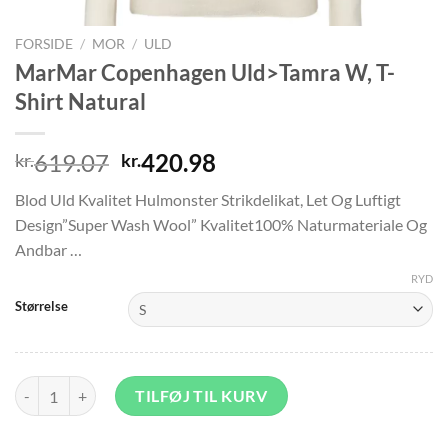
FORSIDE
/
MOR
/
ULD
MarMar Copenhagen Uld>Tamra W, T-
Shirt Natural
Den
Den
619.07
420.98
kr.
kr.
oprindelige
aktuelle
Blod Uld Kvalitet Hulmonster Strikdelikat, Let Og Luftigt
pris
pris
Design”Super Wash Wool” Kvalitet100% Naturmateriale Og
var:
er:
Andbar …
kr.619.07.
kr.420.98.
RYD
Størrelse
MarMar Copenhagen Uld>Tamra W, T-Shirt Natural antal
TILFØJ TIL KURV