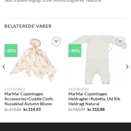
RELATEREDE VARER
-20%
-90%
Add to
Add to
wishlist
wishlist
ACCESSORIES
HELDRAGTER
MarMar Copenhagen
MarMar Copenhagen
Accessories>Cuddle Cloth,
Heldragter>Rubetta, Uld Rib
Nusseklud Autumn Bloom
Heldragt Natural
Den
Den
Den
Den
kr.
143.66
kr.
114.93
kr.
464.04
kr.
310.88
oprindelige
aktuelle
oprindelige
aktuelle
pris
pris
pris
pris
var:
er:
var:
er:
kr.143.66.
kr.114.93.
kr.464.04.
kr.310.88.