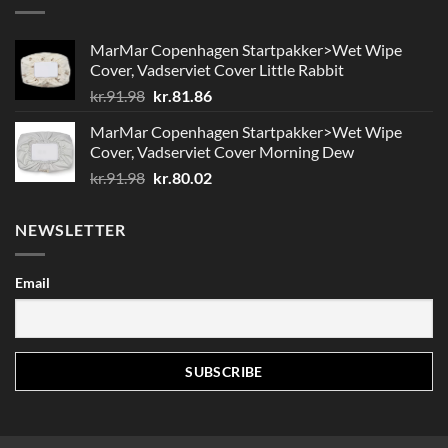
MarMar Copenhagen Startpakker>Wet Wipe
Cover, Vadserviet Cover Little Rabbit
Den
Den
kr.
91.98
kr.
81.86
oprindelige
aktuelle
MarMar Copenhagen Startpakker>Wet Wipe
pris
pris
Cover, Vadserviet Cover Morning Dew
var:
er:
Den
Den
kr.
91.98
kr.
80.02
kr.91.98.
kr.81.86.
oprindelige
aktuelle
pris
pris
NEWSLETTER
var:
er:
kr.91.98.
kr.80.02.
Email