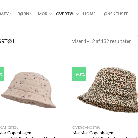
BABY
BØRN
MOR
OVERTØJ
HOME
ØNSKELISTE
Viser 1–12 af 132 resultater
STØJ
0%
-90%
Add to
Ad
wishlist
wis
+
GANGSTØJ
OVERGANGSTØJ
Mar Copenhagen
MarMar Copenhagen