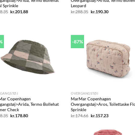
gangstøj>Arida, Termo Bollehat
Overgangstøj>Arida, Termo Bolle
l Sprinkle
Leopard
Den
Den
Den
Den
8.35
kr.
201.88
kr.
288.35
kr.
190.30
oprindelige
aktuelle
oprindelige
aktuelle
pris
pris
pris
pris
var:
er:
var:
er:
kr.288.35.
kr.201.88.
kr.288.35.
kr.190.30.
1%
-87%
Add to
Ad
wishlist
wis
+
GANGSTØJ
OVERGANGSTØJ
Mar Copenhagen
MarMar Copenhagen
gangstøj>Arida, Termo Bollehat
Overgangstøj>Aros, Toilettaske Fl
mer Check
Sprinkle
Den
Den
Den
Den
8.35
kr.
178.80
kr.
174.66
kr.
157.23
oprindelige
aktuelle
oprindelige
aktuelle
pris
pris
pris
pris
var:
er:
var:
er:
kr.288.35.
kr.178.80.
kr.174.66.
kr.157.23.