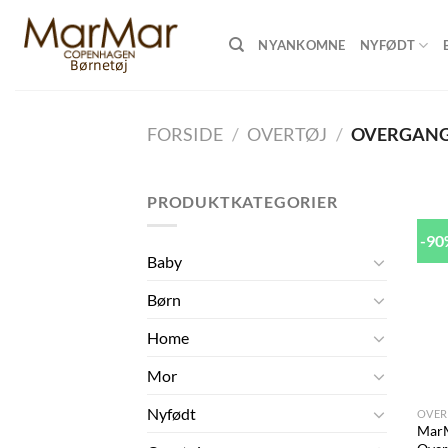
Skip
to
NYANKOMNE
NYFØDT
content
FORSIDE
/
OVERTØJ
/
OVERGANG
PRODUKTKATEGORIER
-9
Baby
Børn
Home
Mor
+
Nyfødt
OVER
Mar