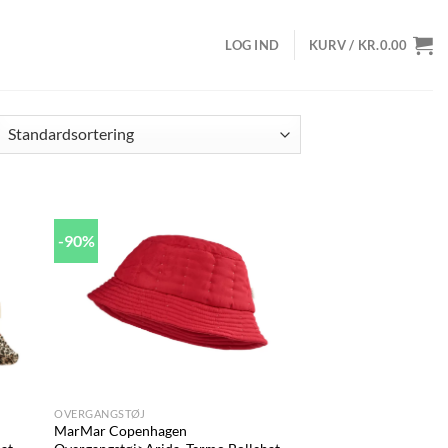
LOG IND
KURV /
KR.
0.00
-90%
d to
Add to
hlist
wishlist
+
OVERGANGSTØJ
MarMar Copenhagen