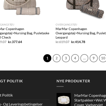
+
GANGSTØJ
OVERGANGSTØJ
Mar Copenhagen
MarMar Copenhagen
gangstøj>Nursing Bag, Pusletaske
Overgangstøj>Nursing Bag, Puslet
l Check
Leopard
Den
Den
Den
Den
9.07
kr.
377.64
kr.
619.07
kr.
414.78
oprindelige
aktuelle
oprindelige
aktuelle
pris
pris
pris
pris
var:
er:
var:
er:
kr.619.07.
kr.377.64.
kr.619.07.
kr.414.78.
1
2
3
4
…
9
10
GT POLITIK
NYE PRODUKTER
t Politik
MarMar Copenhag
Startpakker>Wet 
s- Og Leveringsbetingelser
Cover, Vadserviet