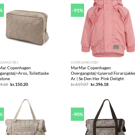
8%
-91%
Add to
Ad
wishlist
wis
+
GANGSTØJ
OVERGANGSTØJ
Mar Copenhagen
MarMar Copenhagen
gangstøj>Aros, Toilettaske
Overgangstøj>Lyserod Forarsjakke
stone
Ar | Se Den Her Pink Delight
Den
Den
Den
Den
4.66
kr.
150.20
kr.
619.07
kr.
396.18
oprindelige
aktuelle
oprindelige
aktuelle
pris
pris
pris
pris
var:
er:
var:
er:
kr.174.66.
kr.150.20.
kr.619.07.
kr.396.18.
1%
-90%
Add to
Ad
wishlist
wis