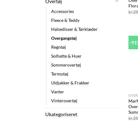
Over
Overtøj
Flora
Accessories
kr.
28
Fleece & Teddy
Halsedisser & Tørklæder
Overgangstøj
-9
Regntøj
Solhatte & Huer
Sommerovertøj
Termotøj
Uldjakker & Frakker
+
Vanter
OVER
Vinterovertøj
Mar
Over
Sum
Ukategoriseret
kr.
28