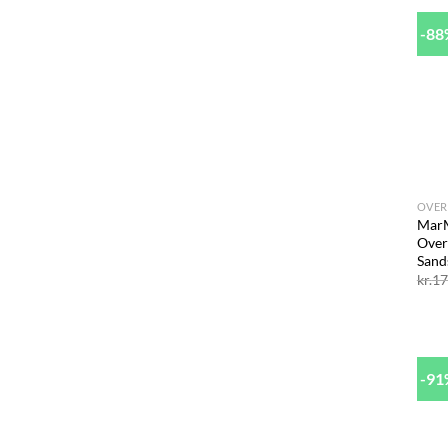
-8
+
OVER
Mar
Over
Sand
kr.
17
-9