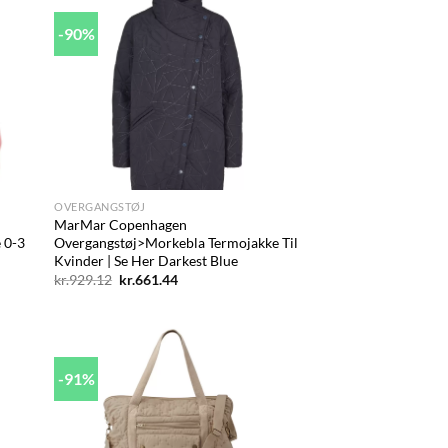
-90%
d to
Add to
hlist
wishlist
+
OVERGANGSTØJ
MarMar Copenhagen
 0-3
Overgangstøj>Morkebla Termojakke Til
Kvinder | Se Her Darkest Blue
Den
Den
kr.
929.12
kr.
661.44
oprindelige
aktuelle
pris
pris
var:
er:
kr.929.12.
kr.661.44.
-91%
d to
Add to
hlist
wishlist