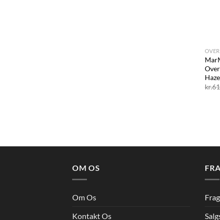
+
OVER
Mar
Over
Haze
kr.
61
OM OS
FRA
Om Os
Frag
Kontakt Os
Salg