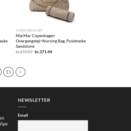
+
OVERGANGSTØJ
MarMar Copenhagen
aske
Overgangstøj>Nursing Bag, Pusletaske
Sandstone
Den
Den
kr.
619.07
kr.
371.44
oprindelige
aktuelle
pris
pris
var:
er:
kr.619.07.
kr.371.44.
11
NEWSLETTER
Email
en
Wipe