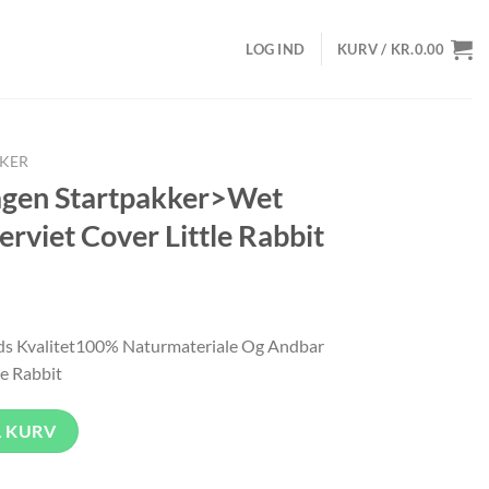
LOG IND
KURV /
KR.
0.00
KKER
gen Startpakker>Wet
rviet Cover Little Rabbit
n
e
uelle
ds Kvalitet100% Naturmateriale Og Andbar
s
le Rabbit
81.86.
et Wipe Cover, Vadserviet Cover Little Rabbit antal
L KURV