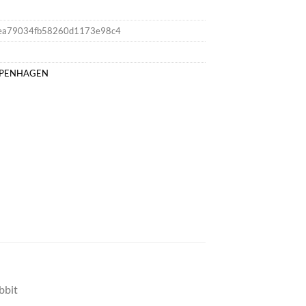
ea79034fb58260d1173e98c4
PENHAGEN
bbit