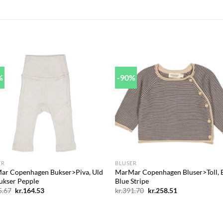
%
-90%
Add to
Add
wishlist
wish
+
ER
BLUSER
ar Copenhagen Bukser>Piva, Uld
MarMar Copenhagen Bluser>Toll, 
ukser Pepple
Blue Stripe
Den
Den
Den
Den
5.67
kr.
164.53
kr.
391.70
kr.
258.51
oprindelige
aktuelle
oprindelige
aktuelle
pris
pris
pris
pris
var:
er:
var:
er:
kr.205.67.
kr.164.53.
kr.391.70.
kr.258.51.