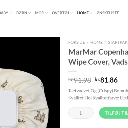
BABY
BØRN
MOR
OVERTØJ
HOME
ØNSKELISTE
FORSIDE
/
HOME
/
STARTPA
MarMar Copenha
Add to
Wipe Cover, Vadse
wishlist
Den
De
91.98
81.86
kr.
kr.
oprindelig
akt
Taetvaevet Og (Crispy) Bomul
pris
pri
Kvalitet Hoj Kvalitetfarve: Litt
var:
er:
kr.91.98.
kr.
MarMar Copenhagen Startpakker>W
TILFØJ TI