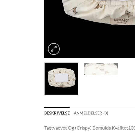
BESKRIVELSE
ANMELDELSER (0)
Taetvaevet Og (Crispy) Bomulds Kvalitet100