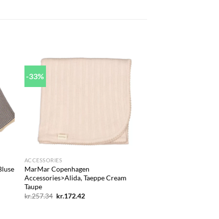
-33%
 to
Add to
list
wishlist
+
ACCESSORIES
Bluse
MarMar Copenhagen
Accessories>Alida, Taeppe Cream
Taupe
Den
Den
kr.
257.34
kr.
172.42
oprindelige
aktuelle
pris
pris
var:
er: