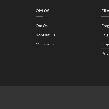
.
kr.141.31.
kr.143.66.
kr.126.42.
OM OS
FRA
Om Os
Frag
Kontakt Os
Salg
Min Konto
Frag
Priv