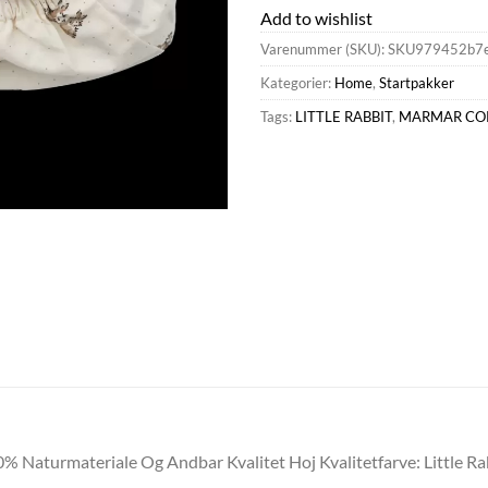
Add to wishlist
Varenummer (SKU):
SKU979452b7
Kategorier:
Home
,
Startpakker
Tags:
LITTLE RABBIT
,
MARMAR CO
% Naturmateriale Og Andbar Kvalitet Hoj Kvalitetfarve: Little Ra