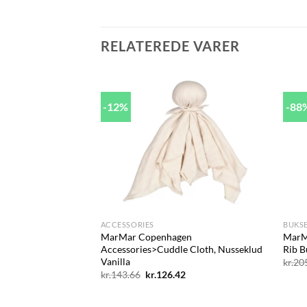
RELATEREDE VARER
-12%
-88
Add to
Add to
wishlist
wishlist
+
+
ACCESSORIES
BUKS
n Solhatte &
MarMar Copenhagen
MarM
ntelle Hue Grey
Accessories>Cuddle Cloth, Nusseklud
Rib B
Vanilla
kr.
20
Den
Den
Den
1
kr.
143.66
kr.
126.42
ige
aktuelle
oprindelige
aktuelle
pris
pris
pris
er:
var:
er: