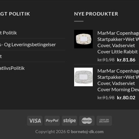
GT POLITIK
NYE PRODUKTER
t Politik
MarMar Copenhag
Startpakker>Wet 
s- Og Leveringsbetingelser
Cover, Vadserviet
Cover Little Rabbit
t
Den
D
kr.
91.98
kr.
81.86
oprindelig
a
atlivsPolitik
MarMar Copenhag
pris
pr
Startpakker>Wet 
var:
er
Cover, Vadserviet
kr.91.98.
kr
Cover Morning De
Den
D
kr.
91.98
kr.
80.02
oprindelig
a
pris
pr
var:
er
kr.91.98.
kr
Copyright 2026 ©
bornetoj-dk.com