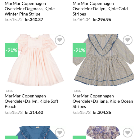
MarMar Copenhagen
MarMar Copenhagen
Overdele>Dagmara, Kjole
Overdele>Dailyn, Kjole Gold
Winter Pine Stripe
Stripes
Den
Den
Den
Den
kr.
515.72
kr.
340.37
kr.
464.04
kr.
296.96
oprindelige
aktuelle
oprindelige
aktuelle
pris
pris
pris
pris
var:
er:
var:
er:
kr.515.72.
kr.340.37.
kr.464.04.
kr.296.96.
-91%
-91%
Add to
Add to
wishlist
wishlist
BØRN
BØRN
MarMar Copenhagen
MarMar Copenhagen
Overdele>Dailyn, Kjole Soft
Overdele>Daljana, Kjole Ocean
Peach
Stripes
Den
Den
Den
Den
kr.
515.72
kr.
314.60
kr.
515.72
kr.
304.26
oprindelige
aktuelle
oprindelige
aktuelle
pris
pris
pris
pris
var:
er:
var:
er:
kr.515.72.
kr.314.60.
kr.515.72.
kr.304.26.