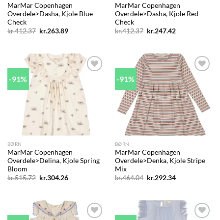
MarMar Copenhagen
MarMar Copenhagen
Overdele>Dasha, Kjole Blue
Overdele>Dasha, Kjole Red
Check
Check
Den
Den
Den
Den
kr.
412.37
kr.
263.89
kr.
412.37
kr.
247.42
oprindelige
aktuelle
oprindelige
aktuelle
pris
pris
pris
pris
var:
er:
var:
er:
kr.412.37.
kr.263.89.
kr.412.37.
kr.247.42.
-91%
-91%
Add to
Add to
wishlist
wishlist
BØRN
BØRN
MarMar Copenhagen
MarMar Copenhagen
Overdele>Delina, Kjole Spring
Overdele>Denka, Kjole Stripe
Bloom
Mix
Den
Den
Den
Den
kr.
515.72
kr.
304.26
kr.
464.04
kr.
292.34
oprindelige
aktuelle
oprindelige
aktuelle
pris
pris
pris
pris
var:
er:
var:
er:
kr.515.72.
kr.304.26.
kr.464.04.
kr.292.34.