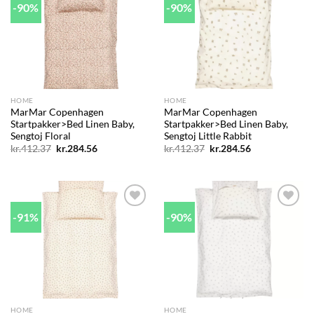
-90%
-90%
Add to
Add to
wishlist
wishlist
HOME
HOME
MarMar Copenhagen
MarMar Copenhagen
Startpakker>Bed Linen Baby,
Startpakker>Bed Linen Baby,
Sengtoj Floral
Sengtoj Little Rabbit
Den
Den
Den
Den
kr.
412.37
kr.
284.56
kr.
412.37
kr.
284.56
oprindelige
aktuelle
oprindelige
aktuelle
pris
pris
pris
pris
var:
er:
var:
er:
kr.412.37.
kr.284.56.
kr.412.37.
kr.284.56.
-91%
-90%
Add to
Add to
wishlist
wishlist
HOME
HOME