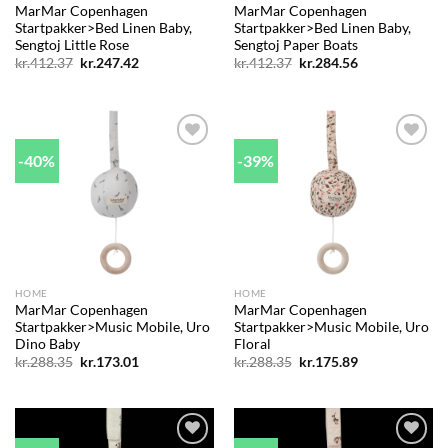
MarMar Copenhagen
MarMar Copenhagen
Startpakker>Bed Linen Baby,
Startpakker>Bed Linen Baby,
Sengtoj Little Rose
Sengtoj Paper Boats
Den
Den
Den
Den
kr.
412.37
kr.
247.42
kr.
412.37
kr.
284.56
oprindelige
aktuelle
oprindelige
aktuelle
pris
pris
pris
pris
var:
er:
var:
er:
kr.412.37.
kr.247.42.
kr.412.37.
kr.284.56.
-40%
-39%
Add to
Add to
wishlist
wishlist
HOME
HOME
MarMar Copenhagen
MarMar Copenhagen
Startpakker>Music Mobile, Uro
Startpakker>Music Mobile, Uro
Dino Baby
Floral
Den
Den
Den
Den
kr.
288.35
kr.
173.01
kr.
288.35
kr.
175.89
oprindelige
aktuelle
oprindelige
aktuelle
pris
pris
pris
pris
var:
er:
var:
er:
kr.288.35.
kr.173.01.
kr.288.35.
kr.175.89.