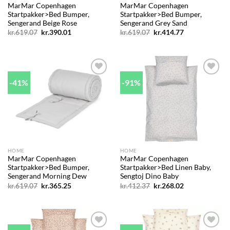
MarMar Copenhagen
MarMar Copenhagen
Startpakker>Bed Bumper,
Startpakker>Bed Bumper,
Sengerand Beige Rose
Sengerand Grey Sand
Den
Den
Den
Den
kr.
619.07
kr.
390.01
kr.
619.07
kr.
414.77
oprindelige
aktuelle
oprindelige
aktuelle
pris
pris
pris
pris
var:
er:
var:
er:
kr.619.07.
kr.390.01.
kr.619.07.
kr.414.77.
-41%
-91%
Add to
Add to
wishlist
wishlist
HOME
HOME
MarMar Copenhagen
MarMar Copenhagen
Startpakker>Bed Bumper,
Startpakker>Bed Linen Baby,
Sengerand Morning Dew
Sengtoj Dino Baby
Den
Den
Den
Den
kr.
619.07
kr.
365.25
kr.
412.37
kr.
268.02
oprindelige
aktuelle
oprindelige
aktuelle
pris
pris
pris
pris
var:
er:
var:
er:
kr.619.07.
kr.365.25.
kr.412.37.
kr.268.02.