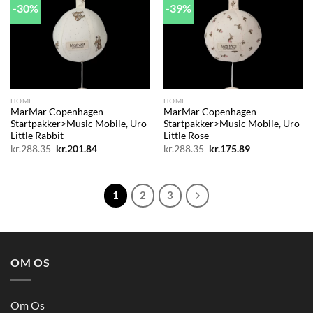
-30%
-39%
Add to
Add to
wishlist
wishlist
HOME
HOME
MarMar Copenhagen
MarMar Copenhagen
Startpakker>Music Mobile, Uro
Startpakker>Music Mobile, Uro
Little Rabbit
Little Rose
Den
Den
Den
Den
kr.
288.35
kr.
201.84
kr.
288.35
kr.
175.89
oprindelige
aktuelle
oprindelige
aktuelle
pris
pris
pris
pris
var:
er:
var:
er:
kr.288.35.
kr.201.84.
kr.288.35.
kr.175.89.
1
2
3
OM OS
Om Os