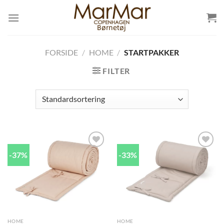
Skip
to
content
FORSIDE
/
HOME
/
STARTPAKKER
FILTER
-37%
-33%
Add to
Add to
wishlist
wishlist
HOME
HOME