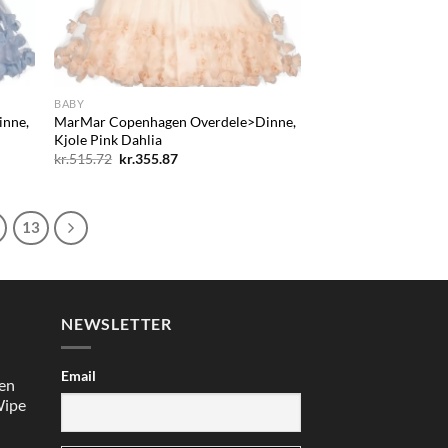
+
BABY
inne,
MarMar Copenhagen Overdele>Dinne,
Kjole Pink Dahlia
Den
Den
kr.
515.72
kr.
355.87
oprindelige
aktuelle
pris
pris
var:
er:
kr.515.72.
kr.355.87.
13
NEWSLETTER
Email
en
Wipe