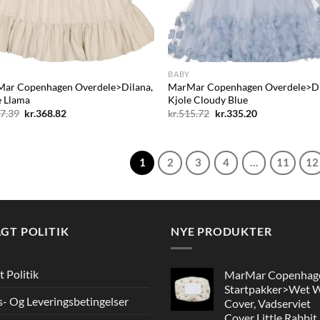
+
BABY
ar Copenhagen Overdele>Dilana,
MarMar Copenhagen Overdele>D
e Llama
Kjole Cloudy Blue
Den
Den
Den
Den
7.39
kr.
368.82
kr.
515.72
kr.
335.20
oprindelige
aktuelle
oprindelige
aktuelle
pris
pris
pris
pris
var:
er:
var:
er:
kr.567.39.
kr.368.82.
kr.515.72.
kr.335.20.
1
2
3
4
…
11
12
GT POLITIK
NYE PRODUKTER
t Politik
MarMar Copenhag
Startpakker>Wet 
s- Og Leveringsbetingelser
Cover, Vadserviet
Cover Little Rabbit