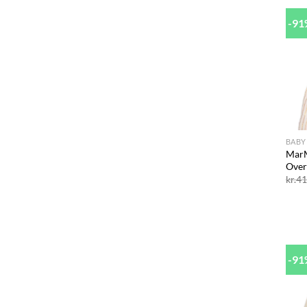
-9
+
BABY
Mar
Over
kr.
41
-9