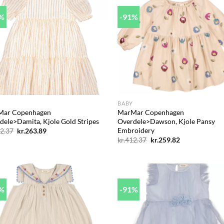
1%
-91%
Add to
Ad
wishlist
wis
+
BABY
Mar Copenhagen
MarMar Copenhagen
dele>Damita, Kjole Gold Stripes
Overdele>Dawson, Kjole Pansy
Embroidery
Den
Den
2.37
kr.
263.89
oprindelige
aktuelle
Den
Den
kr.
412.37
kr.
259.82
pris
pris
oprindelige
aktuelle
var:
er:
pris
pris
kr.412.37.
kr.263.89.
var:
er:
kr.412.37.
kr.259.82.
1%
-91%
Add to
Ad
wishlist
wis