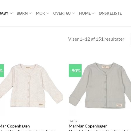
BABY
BØRN
MOR
OVERTØJ
HOME
ØNSKELISTE
Viser 1–12 af 151 resultater
1%
-90%
Add to
Ad
wishlist
wis
+
BABY
Mar Copenhagen
MarMar Copenhagen