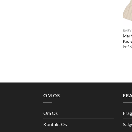
+
BABY
MarM
Kjol
kr.
56
OM OS
FRA
Om Os
Frag
Kontakt Os
Salg