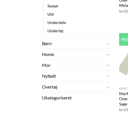
Over
Mela
Sweat
kr.
25
Uld
Underdele
Undertøj
-9
Børn
Home
Mor
Nyfødt
+
Overtøj
BABY
Mar
Ukategoriseret
Over
Sage
kr.
23