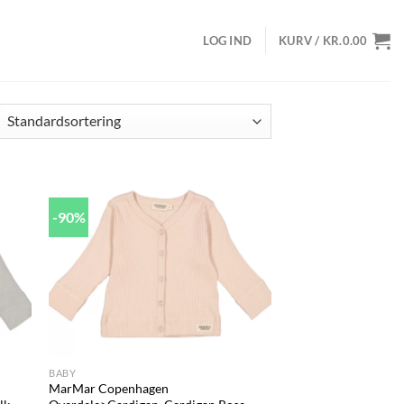
LOG IND
KURV /
KR.
0.00
-90%
d to
Add to
hlist
wishlist
+
BABY
MarMar Copenhagen