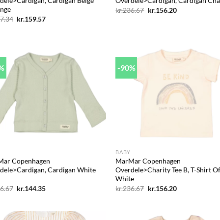
dele>Cardigan, Cardigan Beige
Overdele>Cardigan, Cardigan Cha
nge
Den
Den
kr.
236.67
kr.
156.20
oprindelige
aktuelle
Den
Den
7.34
kr.
159.57
pris
pris
oprindelige
aktuelle
var:
er:
pris
pris
kr.236.67.
kr.156.20.
var:
er:
kr.257.34.
kr.159.57.
1%
-90%
Add to
Ad
wishlist
wis
+
BABY
Mar Copenhagen
MarMar Copenhagen
dele>Cardigan, Cardigan White
Overdele>Charity Tee B, T-Shirt O
White
Den
Den
Den
Den
6.67
kr.
144.35
kr.
236.67
kr.
156.20
oprindelige
aktuelle
oprindelige
aktuelle
pris
pris
pris
pris
var:
er:
var:
er:
kr.236.67.
kr.144.35.
kr.236.67.
kr.156.20.