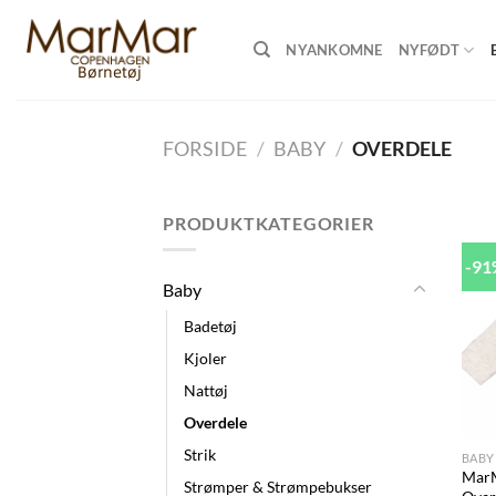
Skip
to
NYANKOMNE
NYFØDT
content
FORSIDE
/
BABY
/
OVERDELE
PRODUKTKATEGORIER
-9
Baby
Badetøj
Kjoler
Nattøj
+
Overdele
Strik
BABY
Mar
Strømper & Strømpebukser