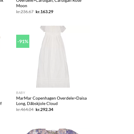
lk
Overdele>Cardigan, Cardigan Rose
Moon
Den
Den
kr.
236.67
kr.
163.29
oprindelige
aktuelle
pris
pris
var:
er:
kr.236.67.
kr.163.29.
-91%
d to
Add to
hlist
wishlist
+
BABY
MarMar Copenhagen Overdele>Daisa
ff
Long, Dåbskjole Cloud
Den
Den
kr.
464.04
kr.
292.34
oprindelige
aktuelle
pris
pris
var:
er:
kr.464.04.
kr.292.34.