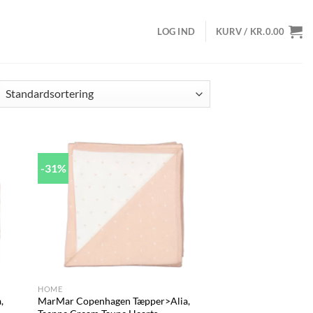
LOG IND
KURV /
KR.
0.00
-31%
d to
Add to
hlist
wishlist
+
HOME
,
MarMar Copenhagen Tæpper>Alia,