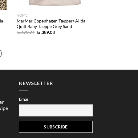
+
HOME
da
MarMar Copenhagen Tæpper>Alida
Quilt Baby, Taeppe Grey Sand
Den
Den
kr.
670.74
kr.
389.03
oprindelige
aktuelle
pris
pris
var:
er:
kr.670.74.
kr.389.03.
NEWSLETTER
Email
en
Wipe
en
e
ktuelle