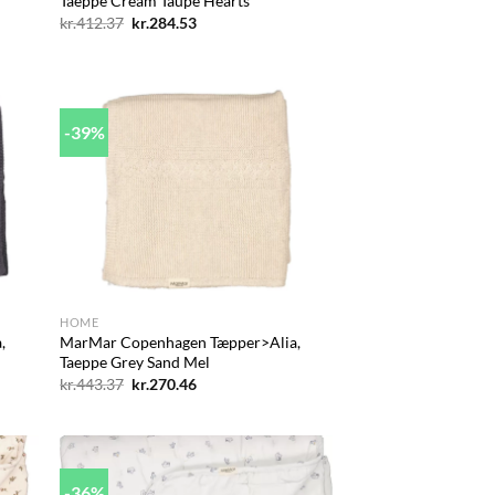
Taeppe Cream Taupe Hearts
Den
Den
kr.
412.37
kr.
284.53
oprindelige
aktuelle
pris
pris
var:
er:
kr.412.37.
kr.284.53.
-39%
d to
Add to
hlist
wishlist
+
HOME
,
MarMar Copenhagen Tæpper>Alia,
Taeppe Grey Sand Mel
Den
Den
kr.
443.37
kr.
270.46
oprindelige
aktuelle
pris
pris
var:
er:
kr.443.37.
kr.270.46.
-36%