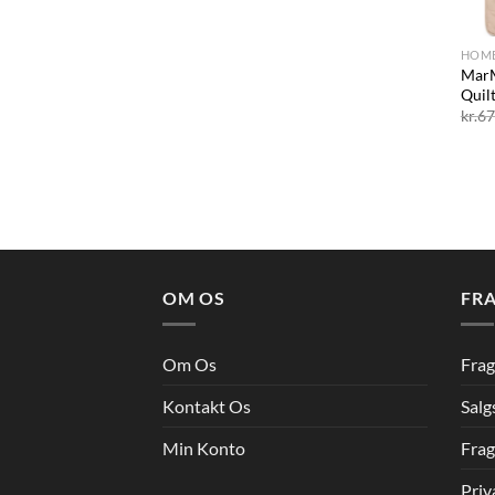
+
HOM
MarM
Quil
kr.
67
OM OS
FRA
Om Os
Frag
Kontakt Os
Salg
Min Konto
Frag
Priv