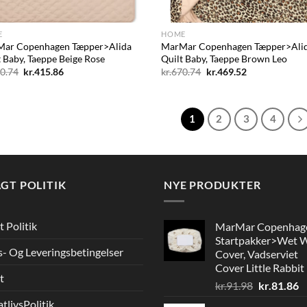
+
E
HOME
ar Copenhagen Tæpper>Alida
MarMar Copenhagen Tæpper>Ali
t Baby, Taeppe Beige Rose
Quilt Baby, Taeppe Brown Leo
Den
Den
Den
Den
0.74
kr.
415.86
kr.
670.74
kr.
469.52
oprindelige
aktuelle
oprindelige
aktuelle
pris
pris
pris
pris
var:
er:
var:
er:
kr.670.74.
kr.415.86.
kr.670.74.
kr.469.52.
1
2
3
4
GT POLITIK
NYE PRODUKTER
t Politik
MarMar Copenhag
Startpakker>Wet 
s- Og Leveringsbetingelser
Cover, Vadserviet
Cover Little Rabbit
t
Den
D
kr.
91.98
kr.
81.86
oprindelig
a
atlivsPolitik