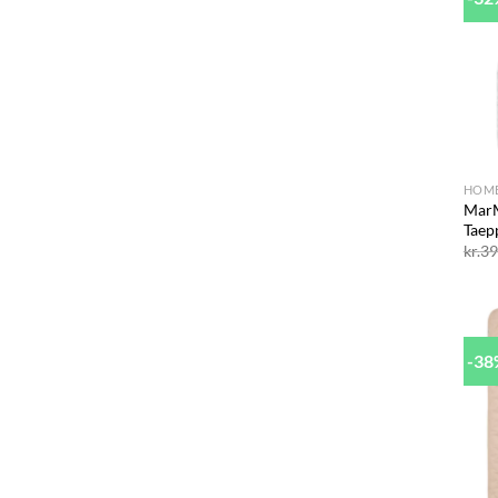
+
HOM
MarM
Taep
kr.
39
-3