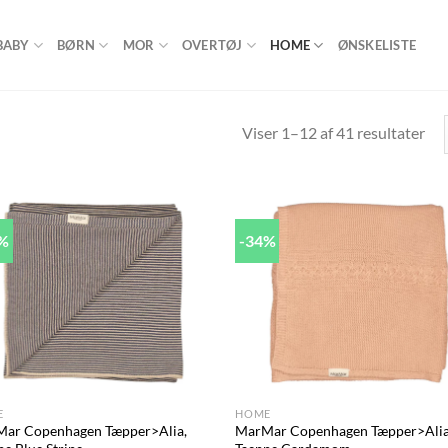
BABY
BØRN
MOR
OVERTØJ
HOME
ØNSKELISTE
Viser 1–12 af 41 resultater
3%
-34%
Add to
Ad
wishlist
wis
+
E
HOME
ar Copenhagen Tæpper>Alia,
MarMar Copenhagen Tæpper>Alia