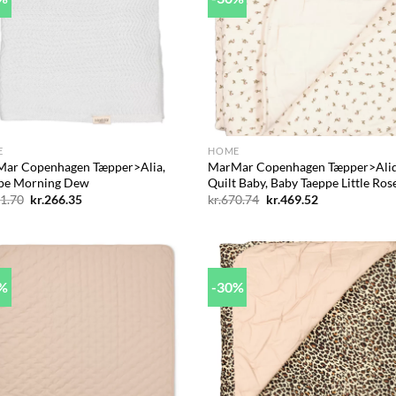
Add to
Ad
wishlist
wis
+
E
HOME
ar Copenhagen Tæpper>Alia,
MarMar Copenhagen Tæpper>Ali
pe Morning Dew
Quilt Baby, Baby Taeppe Little Ros
Den
Den
Den
Den
1.70
kr.
266.35
kr.
670.74
kr.
469.52
oprindelige
aktuelle
oprindelige
aktuelle
pris
pris
pris
pris
var:
er:
var:
er:
kr.391.70.
kr.266.35.
kr.670.74.
kr.469.52.
8%
-30%
Add to
Ad
wishlist
wis