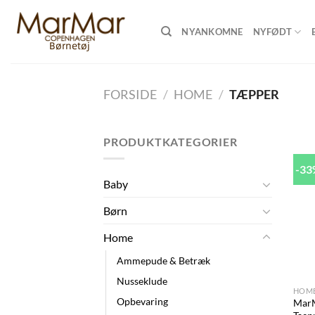
Skip
to
NYANKOMNE
NYFØDT
content
FORSIDE
/
HOME
/
TÆPPER
PRODUKTKATEGORIER
-3
Baby
Børn
Home
Ammepude & Betræk
+
Nusseklude
HOM
Opbevaring
MarM