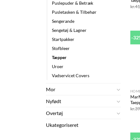
Taep
Puslepuder & Betræk
kr.
41
Pusletasken & Tilbehør
Sengerande
Sengetøj & Lagner
-3
Startpakker
Stofbleer
Tæpper
Uroer
Vadservicet Covers
+
Mor
HOM
MarM
Nyfødt
Taep
kr.
39
Overtøj
Ukategoriseret
-3