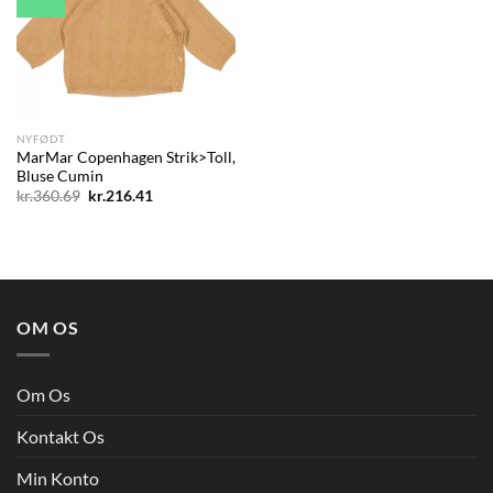
wishlist
NYFØDT
MarMar Copenhagen Strik>Toll,
Bluse Cumin
Den
Den
kr.
360.69
kr.
216.41
oprindelige
aktuelle
pris
pris
var:
er:
kr.360.69.
kr.216.41.
OM OS
Om Os
Kontakt Os
Min Konto