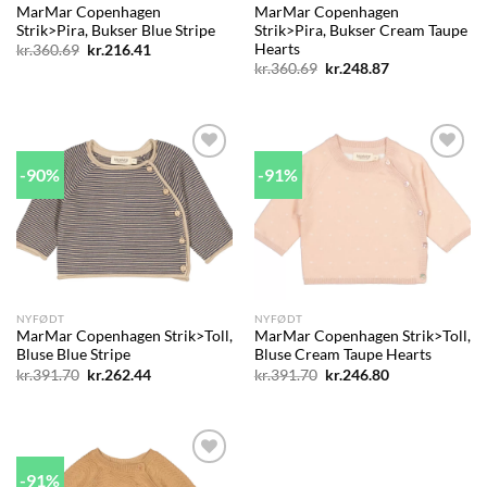
MarMar Copenhagen
MarMar Copenhagen
Strik>Pira, Bukser Blue Stripe
Strik>Pira, Bukser Cream Taupe
Hearts
Den
Den
kr.
360.69
kr.
216.41
oprindelige
aktuelle
Den
Den
kr.
360.69
kr.
248.87
pris
pris
oprindelige
aktuelle
var:
er:
pris
pris
kr.360.69.
kr.216.41.
var:
er:
kr.360.69.
kr.248.87.
-90%
-91%
Add to
Add to
wishlist
wishlist
NYFØDT
NYFØDT
MarMar Copenhagen Strik>Toll,
MarMar Copenhagen Strik>Toll,
Bluse Blue Stripe
Bluse Cream Taupe Hearts
Den
Den
Den
Den
kr.
391.70
kr.
262.44
kr.
391.70
kr.
246.80
oprindelige
aktuelle
oprindelige
aktuelle
pris
pris
pris
pris
var:
er:
var:
er:
kr.391.70.
kr.262.44.
kr.391.70.
kr.246.80.
-91%
Add to