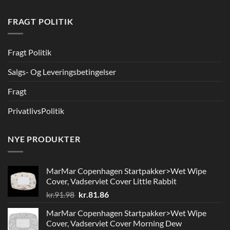
FRAGT POLITIK
Fragt Politik
Salgs- Og Leveringsbetingelser
Fragt
PrivatlivsPolitik
NYE PRODUKTER
MarMar Copenhagen Startpakker>Wet Wipe
Cover, Vadserviet Cover Little Rabbit
Den
Den
kr.
91.98
kr.
81.86
oprindelige
aktuelle
MarMar Copenhagen Startpakker>Wet Wipe
pris
pris
Cover, Vadserviet Cover Morning Dew
var:
er: