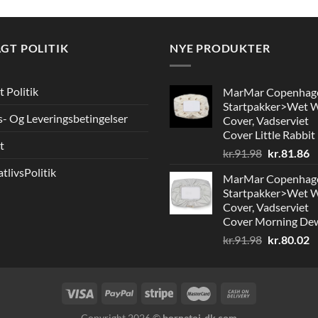
GT POLITIK
NYE PRODUKTER
t Politik
MarMar Copenhag
Startpakker>Wet 
s- Og Leveringsbetingelser
Cover, Vadserviet
Cover Little Rabbit
t
Den
D
kr.
91.98
kr.
81.86
oprindelig
a
atlivsPolitik
MarMar Copenhag
pris
pr
Startpakker>Wet 
var:
er
Cover, Vadserviet
kr.91.98.
kr
Cover Morning De
Den
D
kr.
91.98
kr.
80.02
oprindelig
a
pris
pr
var:
er
kr.91.98.
kr
Copyright 2026 ©
bornetoj-dk.com