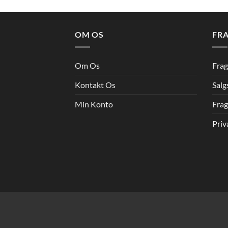
OM OS
FRA
Om Os
Frag
Kontakt Os
Salg
Min Konto
Frag
Priv