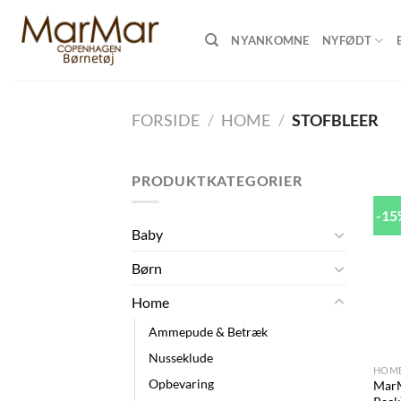
Skip
to
NYANKOMNE
NYFØDT
content
FORSIDE
/
HOME
/
STOFBLEER
PRODUKTKATEGORIER
-1
Baby
Børn
Home
Ammepude & Betræk
+
Nusseklude
HOM
Opbevaring
MarM