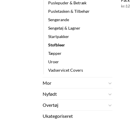
Pack
Puslepuder & Betræk
kr.
12
Pusletasken & Tilbehør
Sengerande
Sengetøj & Lagner
Startpakker
Stofbleer
Tæpper
Uroer
Vadservicet Covers
Mor
Nyfødt
Overtøj
Ukategoriseret