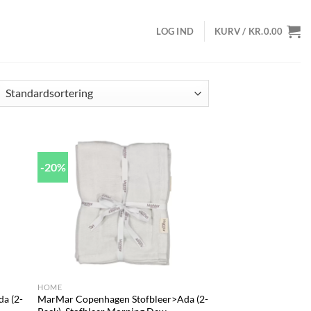
LOG IND
KURV /
KR.
0.00
-20%
d to
Add to
hlist
wishlist
+
HOME
a (2-
MarMar Copenhagen Stofbleer>Ada (2-