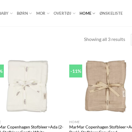
BABY
BØRN
MOR
OVERTØJ
HOME
ØNSKELISTE
Showing all 3 results
5%
-11%
Add to
Ad
wishlist
wis
+
E
HOME
ar Copenhagen Stofbleer>Ada (2-
MarMar Copenhagen Stofbleer>Ad