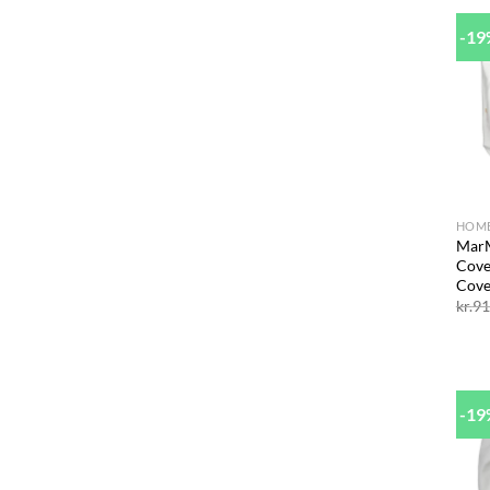
-1
+
HOM
MarM
Cove
Cove
kr.
91
-1