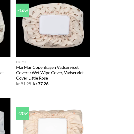
-16%
d to
Add to
hlist
wishlist
+
HOME
MarMar Copenhagen Vadservicet
et
Covers>Wet Wipe Cover, Vadserviet
Cover Little Rose
Den
Den
kr.
91.98
kr.
77.26
oprindelige
aktuelle
pris
pris
var:
er:
kr.91.98.
kr.77.26.
-20%
d to
Add to
hlist
wishlist