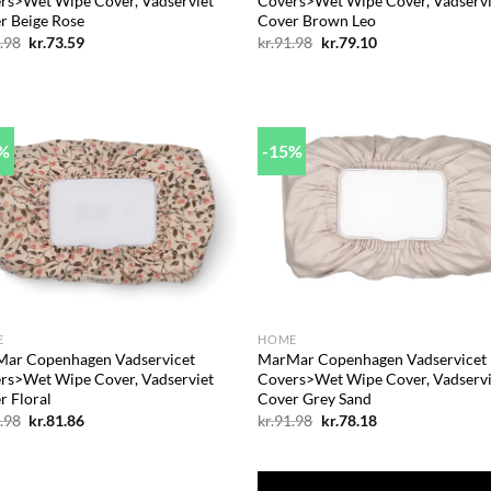
rs>Wet Wipe Cover, Vadserviet
Covers>Wet Wipe Cover, Vadservi
r Beige Rose
Cover Brown Leo
Den
Den
Den
Den
.98
kr.
73.59
kr.
91.98
kr.
79.10
oprindelige
aktuelle
oprindelige
aktuelle
pris
pris
pris
pris
var:
er:
var:
er:
kr.91.98.
kr.73.59.
kr.91.98.
kr.79.10.
1%
-15%
Add to
Ad
wishlist
wis
+
E
HOME
ar Copenhagen Vadservicet
MarMar Copenhagen Vadservicet
rs>Wet Wipe Cover, Vadserviet
Covers>Wet Wipe Cover, Vadservi
r Floral
Cover Grey Sand
Den
Den
Den
Den
.98
kr.
81.86
kr.
91.98
kr.
78.18
oprindelige
aktuelle
oprindelige
aktuelle
pris
pris
pris
pris
var:
er:
var:
er:
kr.91.98.
kr.81.86.
kr.91.98.
kr.78.18.