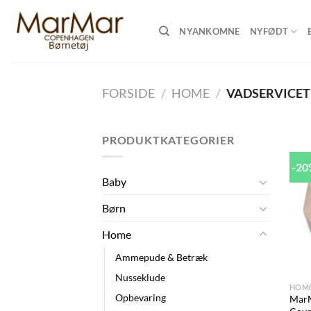
Skip
to
NYANKOMNE
NYFØDT
content
FORSIDE
/
HOME
/
VADSERVICET
PRODUKTKATEGORIER
-2
Baby
Børn
Home
Ammepude & Betræk
+
Nusseklude
HOM
Opbevaring
MarM