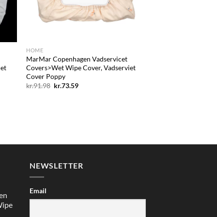
+
HOME
MarMar Copenhagen Vadservicet
et
Covers>Wet Wipe Cover, Vadserviet
Cover Poppy
Den
Den
kr.
91.98
kr.
73.59
oprindelige
aktuelle
pris
pris
var:
er:
kr.91.98.
kr.73.59.
NEWSLETTER
Email
en
Wipe