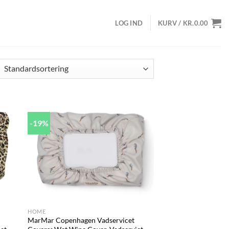
LOG IND
KURV /
KR.
0.00
-19%
d to
Add to
hlist
wishlist
+
HOME
MarMar Copenhagen Vadservicet