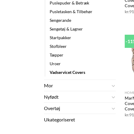
Cove
Puslepuder & Betræk
Cove
kr.
91
Pusletasken & Tilbehør
Sengerande
Sengetøj & Lagner
Startpakker
-1
Stofbleer
Tæpper
Uroer
Vadservicet Covers
+
Mor
HOM
Nyfødt
MarM
Cove
Overtøj
Cove
kr.
91
Ukategoriseret