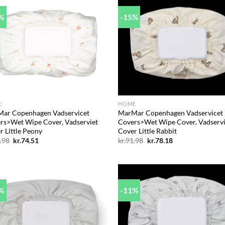
9%
-15%
Add to
Ad
wishlist
wis
+
E
HOME
ar Copenhagen Vadservicet
MarMar Copenhagen Vadservicet
rs>Wet Wipe Cover, Vadserviet
Covers>Wet Wipe Cover, Vadservi
r Little Peony
Cover Little Rabbit
Den
Den
Den
Den
.98
kr.
74.51
kr.
91.98
kr.
78.18
oprindelige
aktuelle
oprindelige
aktuelle
pris
pris
pris
pris
var:
er:
var:
er:
kr.91.98.
kr.74.51.
kr.91.98.
kr.78.18.
9%
-11%
Add to
Ad
wishlist
wis