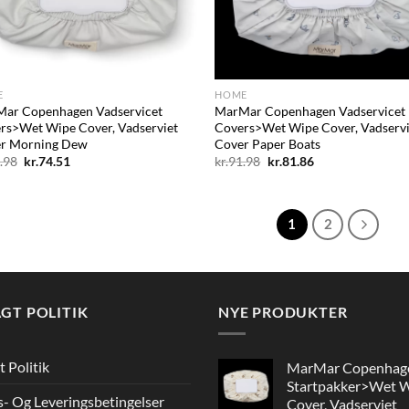
+
E
HOME
ar Copenhagen Vadservicet
MarMar Copenhagen Vadservicet
rs>Wet Wipe Cover, Vadserviet
Covers>Wet Wipe Cover, Vadservi
r Morning Dew
Cover Paper Boats
Den
Den
Den
Den
.98
kr.
74.51
kr.
91.98
kr.
81.86
oprindelige
aktuelle
oprindelige
aktuelle
pris
pris
pris
pris
var:
er:
var:
er:
kr.91.98.
kr.74.51.
kr.91.98.
kr.81.86.
1
2
GT POLITIK
NYE PRODUKTER
t Politik
MarMar Copenhag
Startpakker>Wet 
s- Og Leveringsbetingelser
Cover, Vadserviet