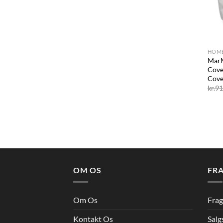
+
HOM
MarM
Cove
Cove
kr.
91
OM OS
FRA
Om Os
Frag
Kontakt Os
Salg