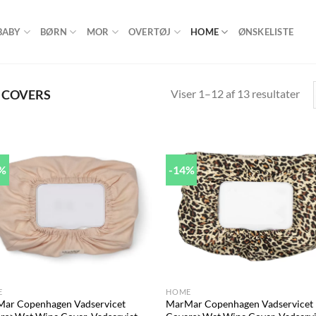
BABY
BØRN
MOR
OVERTØJ
HOME
ØNSKELISTE
Viser 1–12 af 13 resultater
 COVERS
0%
-14%
Add to
Ad
wishlist
wis
+
E
HOME
ar Copenhagen Vadservicet
MarMar Copenhagen Vadservicet