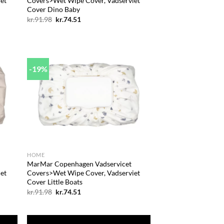
et
Covers>Wet Wipe Cover, Vadserviet
Cover Dino Baby
Den
Den
kr.
91.98
kr.
74.51
oprindelige
aktuelle
pris
pris
var:
er:
kr.91.98.
kr.74.51.
-19%
d to
Add to
hlist
wishlist
+
HOME
MarMar Copenhagen Vadservicet
et
Covers>Wet Wipe Cover, Vadserviet
Cover Little Boats
Den
Den
kr.
91.98
kr.
74.51
oprindelige
aktuelle
pris
pris
var:
er:
kr.91.98.
kr.74.51.